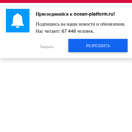
Перейти
Интересно и весело!
к
Присоединяйся к
ocean-platform.ru
!
контенту
Подпишись на наши новости и обновления.
Нас читают:
67 446
человек.
10 плюсов кофе, о которых вы не
знали
РАЗРЕШИТЬ
Закрыть