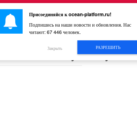
Главная
Познавательное
Интересное
Весело
Присоединяйся к
ocean-platform.ru
!
Подпишись на наши новости и обновления. Нас
читают:
67 446
человек.
Видео
РАЗРЕШИТЬ
Закрыть
огают вашему мозгу