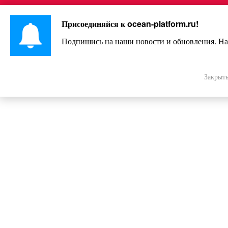
Перейти
Интересно и весело!
к
Присоединяйся к
ocean-platform.ru
!
контенту
Подпишись на наши новости и обновления. На
18 удивительных изобретений д
существенно облегчат жи
Закрыт