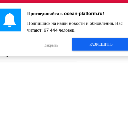
Главная
Познавательное
Интересное
Весело
Присоединяйся к
ocean-platform.ru
!
Подпишись на наши новости и обновления. Нас
читают:
67 444
человек.
Видео
РАЗРЕШИТЬ
Закрыть
ыре жены