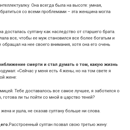
интеллектуалку. Она всегда была на высоте: умная,
 обратиться со всеми проблемами – эта женщина могла
на досталась султану как наследство от старшего брата.
ала все, чтобы ее муж становился все более богатым и
е обращал на нее своего внимания, хотя она его очень
приближение смерти и стал думать о том, какую жизнь
одумал: «Сейчас у меня есть 4 жены, но на том свете я
ой жене:
мицей. Тебе доставалось все самое лучшее, я заботился о
ю, готова ли ты пойти со мной в царство теней?
 жена и ушла, не сказав султану больше ни слова.
его.
Расстроенный султан позвал свою третью жену: