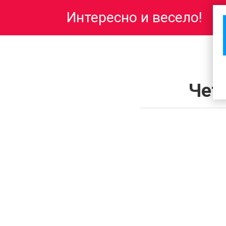
Перейти
Интересно и весело!
к
контенту
Чет