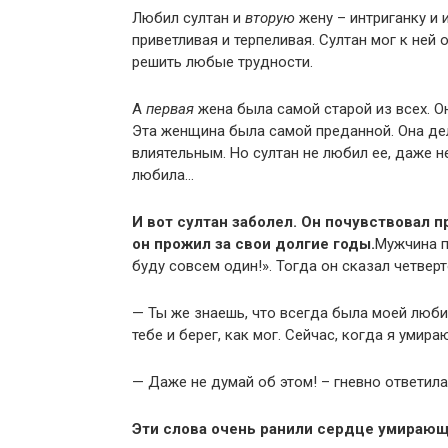
Любил султан и
вторую
жену – интриганку и 
приветливая и терпеливая. Султан мог к ней
решить любые трудности.
А
первая
жена была самой старой из всех. О
Эта женщина была самой преданной. Она дел
влиятельным. Но султан не любил ее, даже н
любила…
И вот султан заболел. Он почувствовал 
он прожил за свои долгие годы.
Мужчина п
буду совсем один!». Тогда он сказал четверт
— Ты же знаешь, что всегда была моей люби
тебе и берег, как мог. Сейчас, когда я умира
— Даже не думай об этом! – гневно ответила
Эти слова очень ранили сердце умирающ