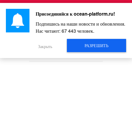
Перейти
Интересно и весело!
к
Присоединяйся к
ocean-platform.ru
!
контенту
Подпишись на наши новости и обновления.
Нас читают:
67 443
человек.
Этот 4-летний малыш объясняет
маме, как с ним нужно
РАЗРЕШИТЬ
Закрыть
разговаривать. Ну и ну!