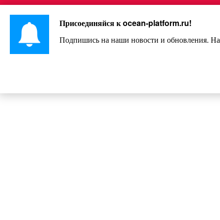
Перейти
Интересно и весело!
к
Присоединяйся к
ocean-platform.ru
!
контенту
Подпишись на наши новости и обновления. На