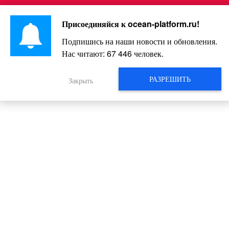
Перейти
Интересно и весело!
к
Присоединяйся к
ocean-platform.ru
!
контенту
Подпишись на наши новости и обновления.
Нас читают:
67 449
человек.
20 самых красивых и редких вида
скакунов!
РАЗРЕШИТЬ
Закрыть