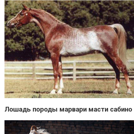
Лошадь породы марвари масти сабино