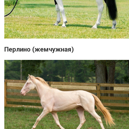
Перлино (жемчужная)