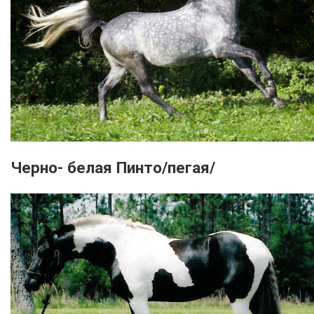
Черно- белая Пинто/пегая/