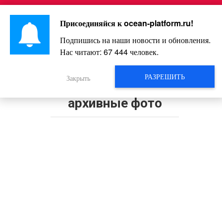
Перейти
Интересно и весело!
к
Присоединяйся к
ocean-platform.ru
!
контенту
Подпишись на наши новости и обновления.
Нас читают:
67 444
человек.
Синди Кроуфорд отметила с
Гербером 20 лет с момента
РАЗРЕШИТЬ
Закрыть
свадьбы и выложила в Instagram
архивные фото