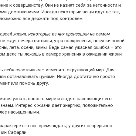
ие к совершенству. Они не казнят себя за неточности и
ими достижениями. Иногда некоторые вещи идут не так,
Невозможно все держать под контролем.
своей жизни, некоторые из них произошли на самом
не ждут вечера пятницы, утра воскресенья, покупки новой
ны, лета, осени, зимы. Ведь самая ужасная ошибка – это
мом деле ты лежишь в камере хранения в ожидании жизни.
ть себя счастливым – изменять окружающий мир. Для
или останавливать цунами. Иногда достаточно просто
мент или помочь другу.
ятся узнать новое о мире и людях, населяющих его.
 знаем. Интерес к жизни дает энергию, положительно
олее насыщенными.
 характере его всё время ждать, у других непрерывно
ьчин Сафарли