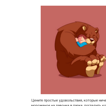
Цените простые удовольствия, которые ниче
мороженое на лавочке в парке, погладить ко