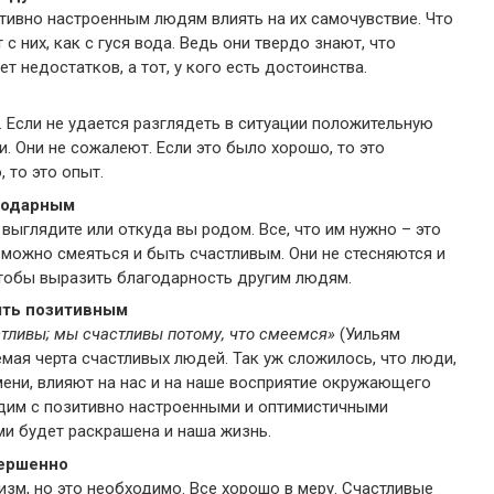
тивно настроенным людям влиять на их самочувствие. Что
 с них, как с гуся вода. Ведь они твердо знают, что
ет недостатков, а тот, у кого есть достоинства.
. Если не удается разглядеть в ситуации положительную
. Они не сожалеют. Если это было хорошо, то это
 то это опыт.
годарным
выглядите или откуда вы родом. Все, что им нужно – это
можно смеяться и быть счастливым. Они не стесняются и
чтобы выразить благодарность другим людям.
ыть позитивным
тливы; мы счастливы потому, что смеемся»
(Уильям
мая черта счастливых людей. Так уж сложилось, что люди,
ени, влияют на нас и на наше восприятие окружающего
дим с позитивно настроенными и оптимистичными
ми будет раскрашена и наша жизнь.
вершенно
зм, но это необходимо. Все хорошо в меру. Счастливые