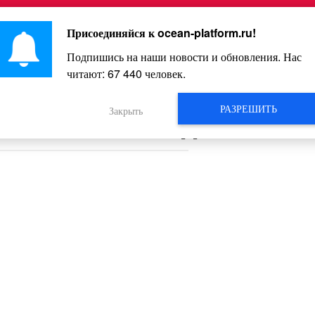
Главная
Познавательное
Интересное
Весело
Присоединяйся к
ocean-platform.ru
!
Подпишись на наши новости и обновления. Нас
читают:
67 440
человек.
Видео
РАЗРЕШИТЬ
Закрыть
счастливых людей