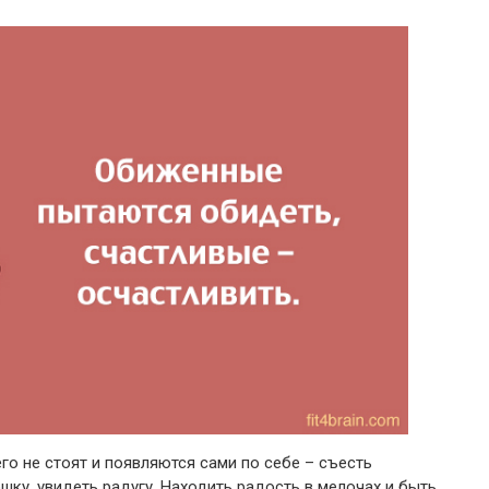
го не стоят и появляются сами по себе – съесть
шку, увидеть радугу. Находить радость в мелочах и быть