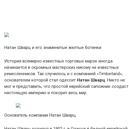
Натан Шварц и его знаменитые желтые ботинки
История всемирно известных торговых марок иногда
начинается в скромных мастерских никому не известных
ремесленников. Так случилось и с компанией «Timberland»,
основателем которой стал одессит
Натан Шварц
. Никто не
мог и представить, что простой еврейский сапожник создаст
настоящую империю и покорит весь мир.
Основатель компании Натан Шварц
Натан Шварц родился в 1902 г. в Одессе в бедной еврейской