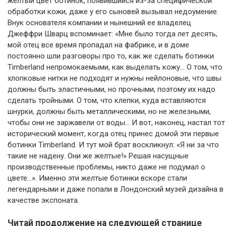
желтый цвет ботинок, появившийся из-за специфической
обработки кожи, даже у его сыновей вызывал недоумение.
Внук основателя компании и нынешний ее владелец
Джеффри Шварц вспоминает: «Мне было тогда лет десять,
мой отец все время пропадал на фабрике, и в доме
постоянно шли разговоры про то, как же сделать ботинки
Timberland непромокаемыми, как выделать кожу… О том, что
хлопковые нитки не подходят и нужны нейлоновые, что швы
должны быть эластичными, но прочными, поэтому их надо
сделать тройными. О том, что клепки, куда вставляются
шнурки, должны быть металлическими, но не железными,
чтобы они не заржавели от воды… И вот, наконец, настал тот
исторический момент, когда отец принес домой эти первые
ботинки Timberland. И тут мой брат воскликнул: «Я ни за что
такие не надену. Они же желтые!» Решая насущные
производственные проблемы, никто даже не подумал о
цвете…». Именно эти желтые ботинки вскоре стали
легендарными и даже попали в Лондонский музей дизайна в
качестве экспоната.
Читай продолжение на следующей странице