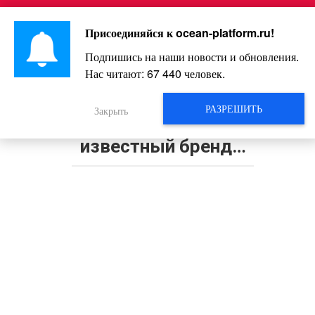
Перейти
Интересно и весело!
к
Присоединяйся к
ocean-platform.ru
!
контенту
Подпишись на наши новости и обновления.
Нас читают:
67 440
человек.
От подмастерья до создателя
обувной империи: как сапожник из
РАЗРЕШИТЬ
Закрыть
Одессы основал всемирно
известный бренд…