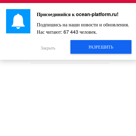
Перейти
Интересно и весело!
к
Присоединяйся к
ocean-platform.ru
!
контенту
Подпишись на наши новости и обновления.
Нас читают:
67 443
человек.
Невозможное возможно: семья
растит три пары близнецов,
РАЗРЕШИТЬ
Закрыть
родившихся 28 февраля