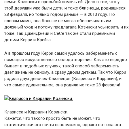
семье Козински с просьбой помочь ей. Дело в том, что у
этой девушки уже были дети, и тоже близнецы, родившиеся
28 февраля, но только годом раньше — в 2013 году. По
словам мамы, она больше не могла обеспечивать им
должный уход и потому предлагала Козински усыновить и их
тоже. Так ДжейДжейи и СеСе так же стали приемными
детьми Керри и Крейга.
А в прошлом году Керри самой удалось забеременеть с
помощью искусственного оплодотворения. Как это нередко
бывает в подобных случаях, такой способ забеременеть
дает жизнь не одному, а сразу двоим деткам. Так что Керри
родила двух девочек-близнецов (Кларисса и Карралин), и
что самое удивительное, она родила их тоже 28 февраля!
Кларисса и Карралин Козински.
Кажется, что такого просто быть не может, что
статистически это почти невозможно, однако вот она эта