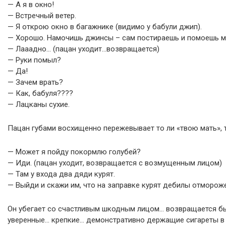
— А я в окно!
— Встречный ветер.
— Я открою окно в багажнике (видимо у бабули джип).
— Хорошо. Намочишь джинсы – сам постираешь и помоешь ма
— Лааадно… (пацан уходит…возвращается)
— Руки помыл?
— Да!
— Зачем врать?
— Как, бабуля????
— Лацканы сухие.
Пацан губами восхищенно пережевывает то ли «твою мать», т
— Может я пойду покормлю голубей?
— Иди. (пацан уходит, возвращается с возмущенным лицом)
— Там у входа два дяди курят.
— Выйди и скажи им, что на заправке курят дебилы отмороже
Он убегает со счастливым шкодным лицом… возвращается б
уверенные… крепкие… демонстративно держащие сигареты в р