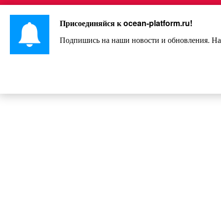
Перейти
Интересно и весело!
к
Присоединяйся к
ocean-platform.ru
!
контенту
Подпишись на наши новости и обновления. На
Итак: заправка, касса… к бабуле
делится поп