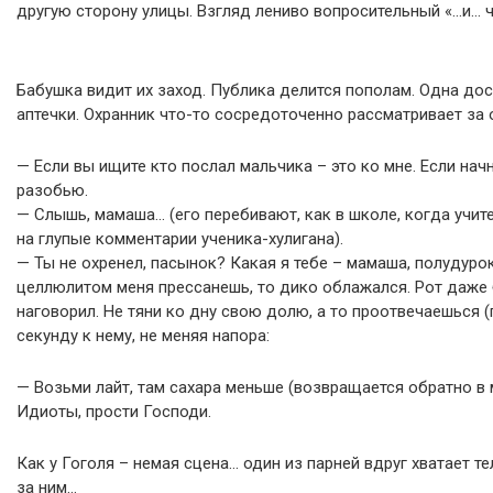
другую сторону улицы. Взгляд лениво вопросительный «…и… 
Бабушка видит их заход. Публика делится пополам. Одна дос
аптечки. Охранник что-то сосредоточенно рассматривает за 
— Если вы ищите кто послал мальчика – это ко мне. Если нач
разобью.
— Слышь, мамаша… (его перебивают, как в школе, когда учи
на глупые комментарии ученика-хулигана).
— Ты не охренел, пасынок? Какая я тебе – мамаша, полудуро
целлюлитом меня прессанешь, то дико облажался. Рот даже 
наговорил. Не тяни ко дну свою долю, а то проотвечаешься 
секунду к нему, не меняя напора:
— Возьми лайт, там сахара меньше (возвращается обратно в м
Идиоты, прости Господи.
Как у Гоголя – немая сцена… один из парней вдруг хватает 
за ним…