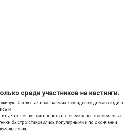
олько среди участников на кастинги.
в вживую. Около так называемых «звездных» домов люди в
ись и
етить, что желающих попасть на телеэкраны становилось с
тники быстро становились популярными и по окончании
 немалые залы.