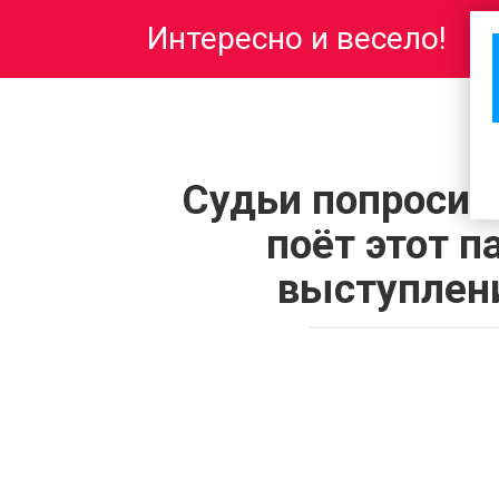
Перейти
Интересно и весело!
к
контенту
Судьи попросили
поёт этот п
выступлени