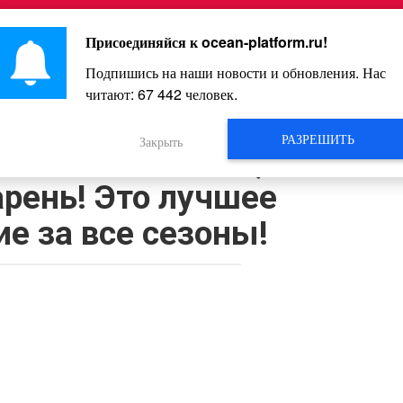
Главная
Познавательное
Интересное
Весело
Присоединяйся к
ocean-platform.ru
!
Подпишись на наши новости и обновления. Нас
читают:
67 442
человек.
Видео
РАЗРЕШИТЬ
Закрыть
 зал не хлопать, пока
арень! Это лучшее
е за все сезоны!