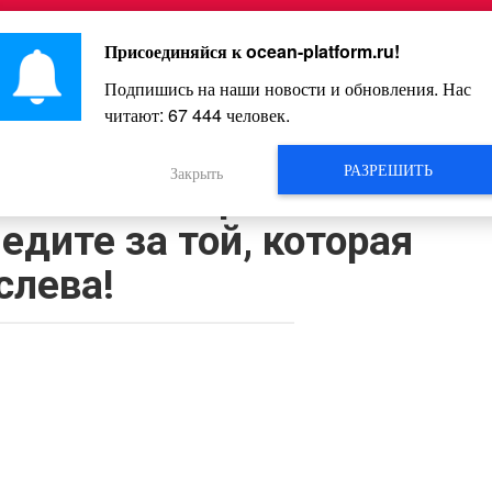
Главная
Познавательное
Интересное
Весело
Присоединяйся к
ocean-platform.ru
!
Подпишись на наши новости и обновления. Нас
читают:
67 444
человек.
Видео
РАЗРЕШИТЬ
Закрыть
жила четверню –
едите за той, которая
слева!