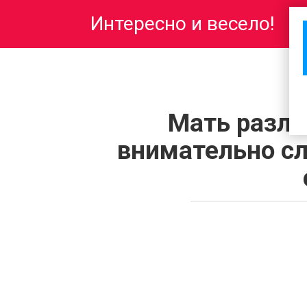
Перейти
Интересно и весело!
к
контенту
Мать разло
внимательно сл