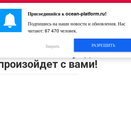
Главная
Познавательное
Интересное
Весело
Присоединяйся к
ocean-platform.ru
!
Подпишись на наши новости и обновления. Нас
читают:
67 470
человек.
Видео
РАЗРЕШИТЬ
Закрыть
о место 60 секунд и вы
 произойдет с вами!