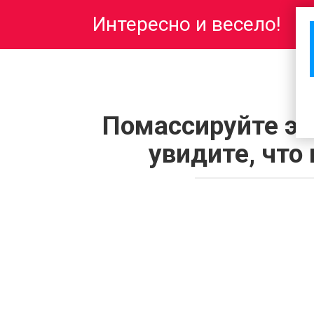
Перейти
Интересно и весело!
к
контенту
Помассируйте эт
увидите, что