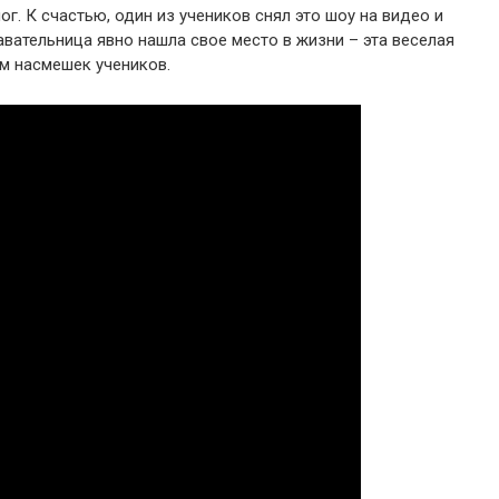
. К счастью, один из учеников снял это шоу на видео и
авательница явно нашла свое место в жизни – эта веселая
ом насмешек учеников.