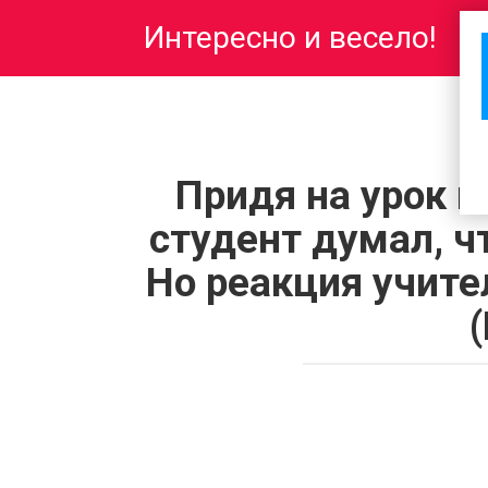
Перейти
Интересно и весело!
к
контенту
Придя на урок п
студент думал, чт
Но реакция учит