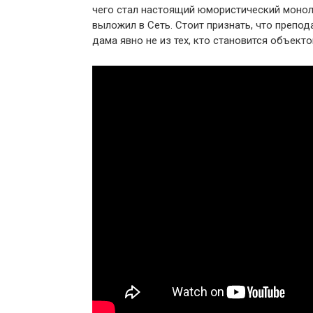
чего стал настоящий юмористический монолог
выложил в Сеть. Стоит признать, что препод
дама явно не из тех, кто становится объект