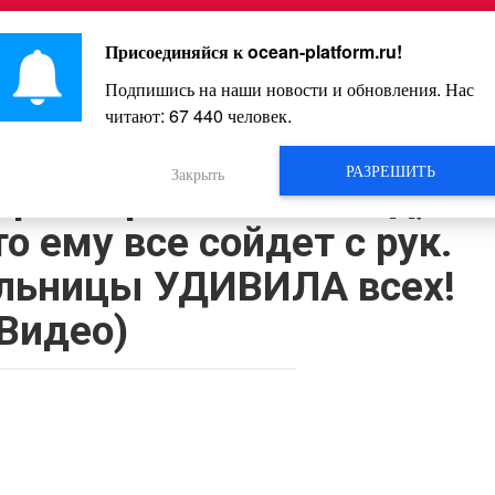
Главная
Познавательное
Интересное
Весело
Присоединяйся к
ocean-platform.ru
!
Подпишись на наши новости и обновления. Нас
читают:
67 440
человек.
Видео
РАЗРЕШИТЬ
Закрыть
ервый раз за весь год,
о ему все сойдет с рук.
ельницы УДИВИЛА всех!
(Видео)