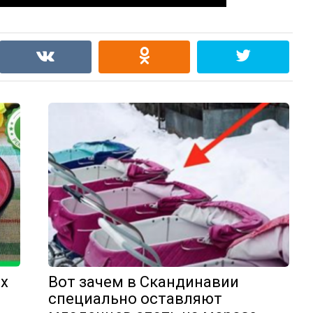
их
Вот зачем в Скандинавии
специально оставляют