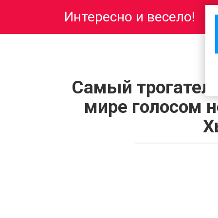
Перейти
Интересно и весело!
к
контенту
Самый трогател
мире голосом 
Х