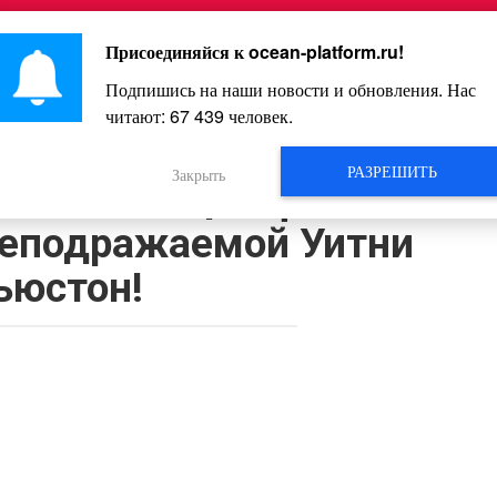
Главная
Познавательное
Интересное
Весело
Присоединяйся к
ocean-platform.ru
!
Подпишись на наши новости и обновления. Нас
читают:
67 441
человек.
Видео
РАЗРЕШИТЬ
Закрыть
ьный поющий фонтан в
неподражаемой Уитни
ьюстон!