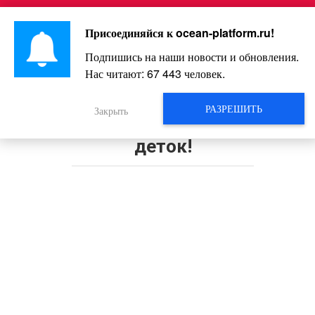
Перейти
Интересно и весело!
к
Присоединяйся к
ocean-platform.ru
!
контенту
Подпишись на наши новости и обновления.
Нас читают:
67 443
человек.
Необычный рецепт обычных
сырников — еще вкуснее и еще
РАЗРЕШИТЬ
Закрыть
полезнее. Специально для наших
деток!