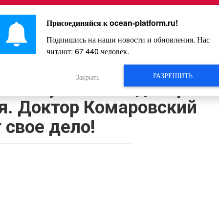
Главная
Познавательное
Интересное
Весело
Присоединяйся к
ocean-platform.ru
!
Подпишись на наши новости и обновления. Нас
читают:
67 440
человек.
Видео
РАЗРЕШИТЬ
Закрыть
итат лучшего педиатра
я. Доктор Комаровский
 свое дело!