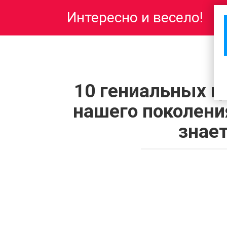
Перейти
Интересно и весело!
к
контенту
10 гениальных ц
нашего поколени
знает