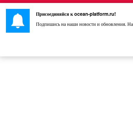
Перейти
Интересно и весело!
к
Присоединяйся к
ocean-platform.ru
!
контенту
Подпишись на наши новости и обновления. На
Помните её? Даже в 77 