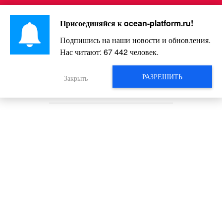
Перейти
Интересно и весело!
к
Присоединяйся к
ocean-platform.ru
!
контенту
Подпишись на наши новости и обновления.
Нас читают:
67 442
человек.
В 1997 году на шахте случился
обвал. Спустя 17 лет один из
РАЗРЕШИТЬ
Закрыть
шахтеров был найден живым!