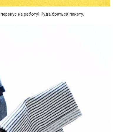
перекус на работу! Куда браться пакету.