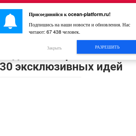
Главная
Познавательное
Интересное
Весело
Присоединяйся к
ocean-platform.ru
!
Подпишись на наши новости и обновления. Нас
читают:
67 439
человек.
Видео
РАЗРЕШИТЬ
Закрыть
икогда не выбрасывай
30 эксклюзивных идей