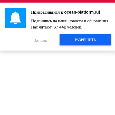
Перейти
Интересно и весело!
к
Присоединяйся к
ocean-platform.ru
!
контенту
Подпишись на наши новости и обновления.
Нас читают:
67 442
человек.
Черные бочки: новая тайна метро.
Они есть на всех станциях!
РАЗРЕШИТЬ
Закрыть