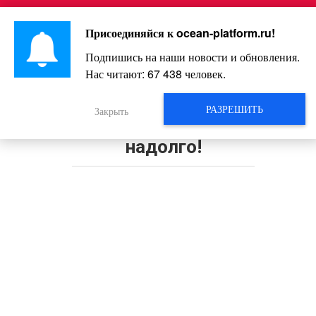
Перейти
Интересно и весело!
к
Присоединяйся к
ocean-platform.ru
!
контенту
Подпишись на наши новости и обновления.
Нас читают:
67 438
человек.
Молодой папаша встречает жену
из роддома. Эта выписка
РАЗРЕШИТЬ
Закрыть
запомнится всем медсестрам
надолго!