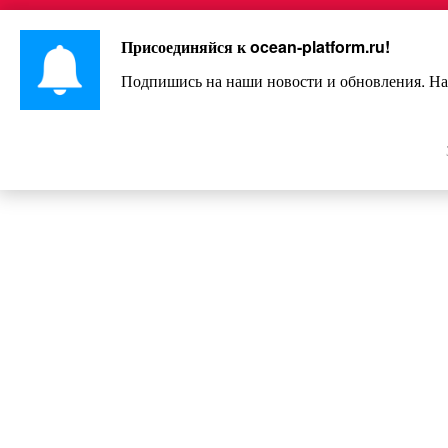
Перейти
Интересно и весело!
к
Присоединяйся к
ocean-platform.ru
!
контенту
Подпишись на наши новости и обновления. На
Водитель стал очевидцем реаль
взгляд от белой