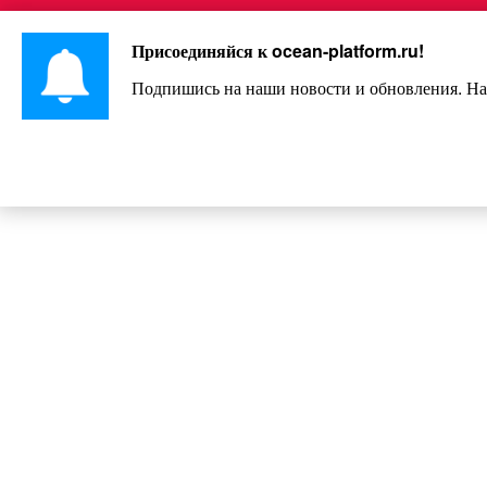
Перейти
Интересно и весело!
к
Присоединяйся к
ocean-platform.ru
!
контенту
Подпишись на наши новости и обновления. На
Недавно ставший отцом Дмитрий 
находясь в состояни