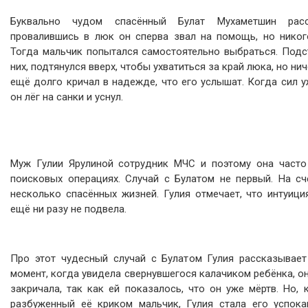
Буквально чудом спасённый Булат Мухаметшин расс
провалившись в люк он сперва звал на помощь, но никог
Тогда мальчик попытался самостоятельно выбраться. Подст
них, подтянулся вверх, чтобы ухватиться за край люка, но ни
ещё долго кричал в надежде, что его услышат. Когда сил у
он лёг на санки и уснул.
Муж Гулии Ярулиной сотрудник МЧС и поэтому она часто
поисковых операциях. Случай с Булатом не первый. На с
несколько спасённых жизней. Гулия отмечает, что интуиц
ещё ни разу не подвела.
Про этот чудесный случай с Булатом Гулия рассказывае
момент, когда увидела свернувшегося калачиком ребёнка, он
закричала, так как ей показалось, что он уже мёртв. Но, 
разбуженный её криком мальчик, Гулия стала его успокаи