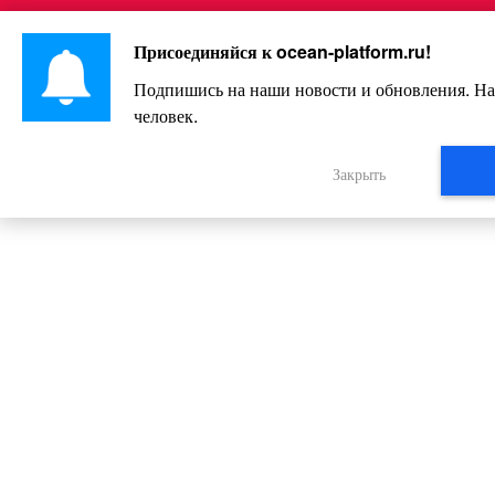
Перейти
Интересно и весело!
к
Присоединяйся к
ocean-platform.ru
!
контенту
Подпишись на наши новости и обновления. На
человек.
Женщина оступилась и упала в о
То, КОГО она там увидела, пор
Закрыть