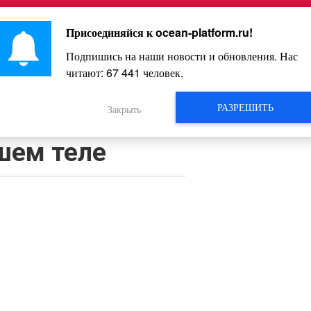
Главная
Познавательное
Интересное
Весело
Присоединяйся к
ocean-platform.ru
!
Подпишись на наши новости и обновления. Нас
читают:
67 441
человек.
Видео
РАЗРЕШИТЬ
Закрыть
еских заболеваниях в
шем теле