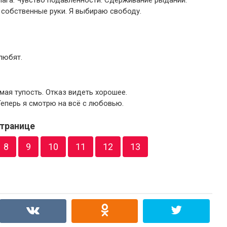
ага. Чувство подавленности. Сдерживание рыданий.
 собственные руки. Я выбираю свободу.
любят.
ая тупость. Отказ видеть хорошее.
еперь я смотрю на всё с любовью.
транице
8
9
10
11
12
13