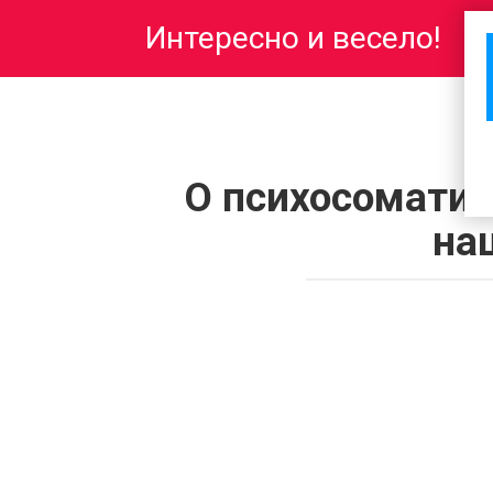
Перейти
Интересно и весело!
к
контенту
О психосоматич
на