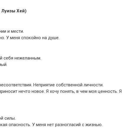
 Луизы Хей)
ии и мести.
о. У меня спокойно на душе.
ий себя нежеланным.
мый.
несоответствия. Неприятие собственной личности.
иносит нечто новое. Я хочу понять, в чем моя ценность. Я
й силы.
акая опасность. У меня нет разногласий с жизнью.