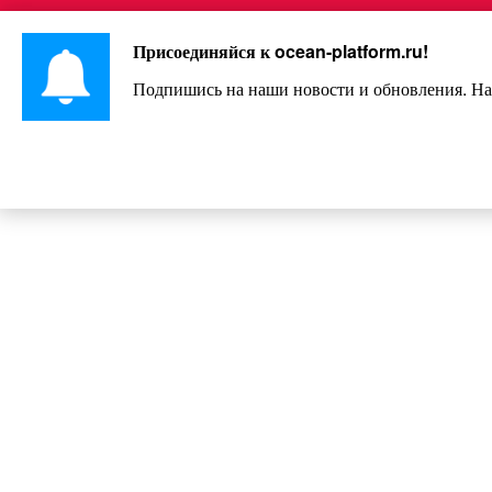
Перейти
Интересно и весело!
к
Присоединяйся к
ocean-platform.ru
!
контенту
Подпишись на наши новости и обновления. На
Учитель опубликовал домашнее за
и прославился н