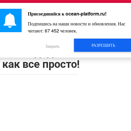
Главная
Познавательное
Интересное
Весело
Присоединяйся к
ocean-platform.ru
!
Подпишись на наши новости и обновления. Нас
читают:
67 452
человек.
Видео
РАЗРЕШИТЬ
Закрыть
нять пододеяльник. Я
 как все просто!