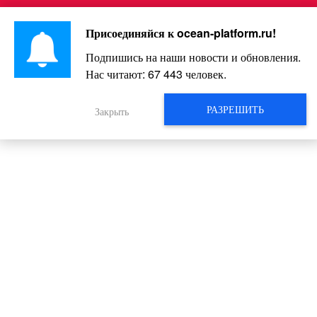
Перейти
Интересно и весело!
к
Присоединяйся к
ocean-platform.ru
!
контенту
Подпишись на наши новости и обновления.
Нас читают:
67 443
человек.
Женская логика… Хохотала до
слез, узнавая себя
РАЗРЕШИТЬ
Закрыть