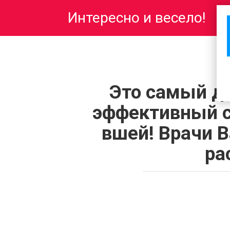
Перейти
Интересно и весело!
к
контенту
Это самый д
эффективный с
вшей! Врачи В
ра