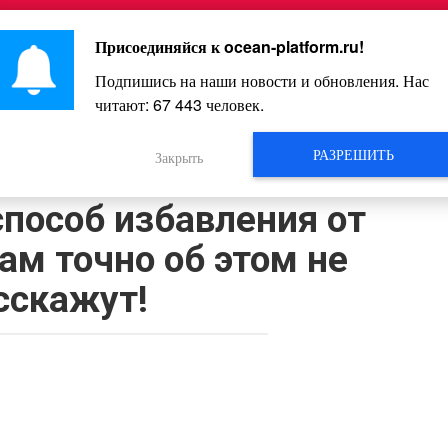
Главная
Познавательное
Интересное
Весело
Присоединяйся к
ocean-platform.ru
!
Подпишись на наши новости и обновления. Нас
читают:
67 443
человек.
Видео
РАЗРЕШИТЬ
Закрыть
ешевый и наиболее
пособ избавления от
ам точно об этом не
сскажут!