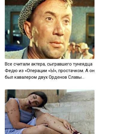
Все считали актера, сыгравшего тунеядца
Федю из «Операции «Ы», простачком. А он
был кавалером двух Орденов Славы…