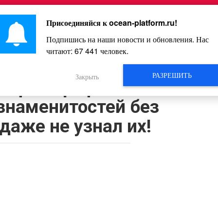
Главная
Познавательное
Интересное
Весело
Присоединяйся к
ocean-platform.ru
!
Подпишись на наши новости и обновления. Нас
читают:
67 441
человек.
Видео
РАЗРЕШИТЬ
Закрыть
х фотографий самых
знаменитостей без
даже не узнал их!