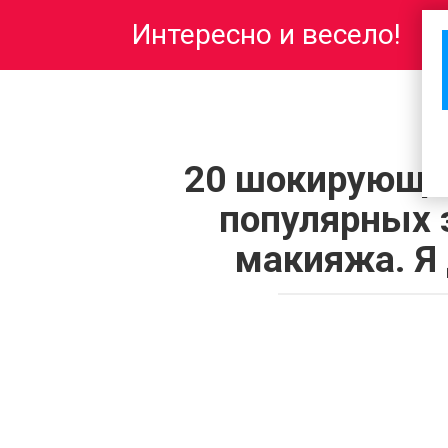
Перейти
Интересно и весело!
к
контенту
20 шокирующи
популярных 
макияжа. Я 