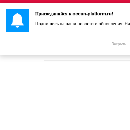
Перейти
Интересно и весело!
к
Присоединяйся к
ocean-platform.ru
!
контенту
Подпишись на наши новости и обновления. На
Как распознать картину любог
секунд – лайфхак для начина
Закрыть
живописи